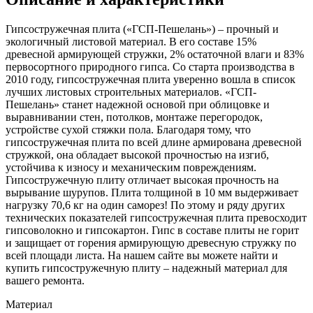
Гипсостружечная плита («ГСП-Пешелань») – прочный и
экологичный листовой материал. В его составе 15%
древесной армирующей стружки, 2% остаточной влаги и 83%
первосортного природного гипса. Со старта производства в
2010 году, гипсостружечная плита уверенно вошла в список
лучших листовых строительных материалов. «ГСП-
Пешелань» станет надежной основой при облицовке и
выравнивании стен, потолков, монтаже перегородок,
устройстве сухой стяжки пола. Благодаря тому, что
гипсостружечная плита по всей длине армирована древесной
стружкой, она обладает высокой прочностью на изгиб,
устойчива к износу и механическим повреждениям.
Гипсостружечную плиту отличает высокая прочность на
вырывание шурупов. Плита толщиной в 10 мм выдерживает
нагрузку 70,6 кг на один саморез! По этому и ряду других
технических показателей гипсостружечная плита превосходит
гипсоволокно и гипсокартон. Гипс в составе плиты не горит
и защищает от горения армирующую древесную стружку по
всей площади листа. На нашем сайте вы можете найти и
купить гипсостружечную плиту – надежный материал для
вашего ремонта.
Материал