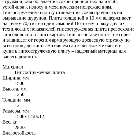
стружкой, она обладает высокой прочностью на изгиб,
устойчива к износу и механическим повреждениям.
Гипсостружечную плиту отличает высокая прочность на
вырывание шурупов. Плита толщиной в 10 мм выдерживает
нагрузку 70,6 кг на один саморез! По этому и ряду других
технических показателей гипсостружечная плита превосходит
гипсоволокно и гипсокартон. Гипс в составе плиты не горит
и защищает от горения армирующую древесную стружку по
всей площади листа. На нашем сайте вы можете найти и
купить гипсостружечную плиту – надежный материал для
вашего ремонта.
Материал
Гипсостружечная плита
Ширина, мм
1500
Высота, мм
1250
Толщина, мм
12
Размеры, мм
1500х1250х12
Вес, кг
28.83
Влагостойкость