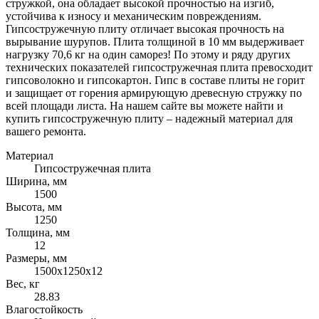
стружкой, она обладает высокой прочностью на изгиб,
устойчива к износу и механическим повреждениям.
Гипсостружечную плиту отличает высокая прочность на
вырывание шурупов. Плита толщиной в 10 мм выдерживает
нагрузку 70,6 кг на один саморез! По этому и ряду других
технических показателей гипсостружечная плита превосходит
гипсоволокно и гипсокартон. Гипс в составе плиты не горит
и защищает от горения армирующую древесную стружку по
всей площади листа. На нашем сайте вы можете найти и
купить гипсостружечную плиту – надежный материал для
вашего ремонта.
Материал
Гипсостружечная плита
Ширина, мм
1500
Высота, мм
1250
Толщина, мм
12
Размеры, мм
1500х1250х12
Вес, кг
28.83
Влагостойкость