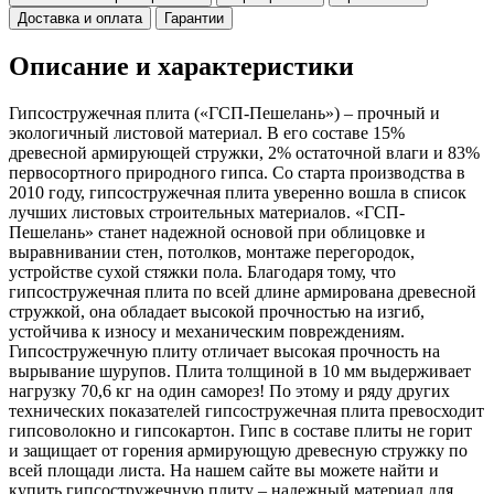
Доставка и оплата
Гарантии
Описание и характеристики
Гипсостружечная плита («ГСП-Пешелань») – прочный и
экологичный листовой материал. В его составе 15%
древесной армирующей стружки, 2% остаточной влаги и 83%
первосортного природного гипса. Со старта производства в
2010 году, гипсостружечная плита уверенно вошла в список
лучших листовых строительных материалов. «ГСП-
Пешелань» станет надежной основой при облицовке и
выравнивании стен, потолков, монтаже перегородок,
устройстве сухой стяжки пола. Благодаря тому, что
гипсостружечная плита по всей длине армирована древесной
стружкой, она обладает высокой прочностью на изгиб,
устойчива к износу и механическим повреждениям.
Гипсостружечную плиту отличает высокая прочность на
вырывание шурупов. Плита толщиной в 10 мм выдерживает
нагрузку 70,6 кг на один саморез! По этому и ряду других
технических показателей гипсостружечная плита превосходит
гипсоволокно и гипсокартон. Гипс в составе плиты не горит
и защищает от горения армирующую древесную стружку по
всей площади листа. На нашем сайте вы можете найти и
купить гипсостружечную плиту – надежный материал для