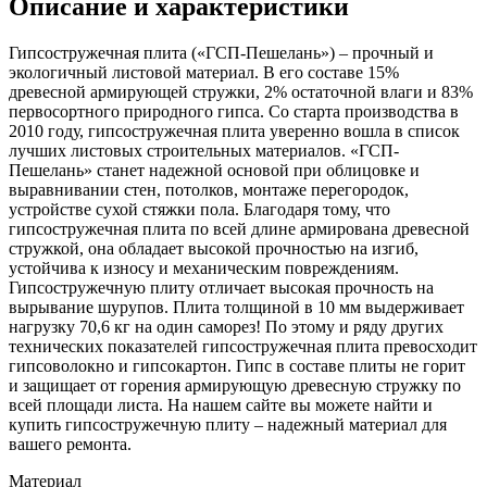
Описание и характеристики
Гипсостружечная плита («ГСП-Пешелань») – прочный и
экологичный листовой материал. В его составе 15%
древесной армирующей стружки, 2% остаточной влаги и 83%
первосортного природного гипса. Со старта производства в
2010 году, гипсостружечная плита уверенно вошла в список
лучших листовых строительных материалов. «ГСП-
Пешелань» станет надежной основой при облицовке и
выравнивании стен, потолков, монтаже перегородок,
устройстве сухой стяжки пола. Благодаря тому, что
гипсостружечная плита по всей длине армирована древесной
стружкой, она обладает высокой прочностью на изгиб,
устойчива к износу и механическим повреждениям.
Гипсостружечную плиту отличает высокая прочность на
вырывание шурупов. Плита толщиной в 10 мм выдерживает
нагрузку 70,6 кг на один саморез! По этому и ряду других
технических показателей гипсостружечная плита превосходит
гипсоволокно и гипсокартон. Гипс в составе плиты не горит
и защищает от горения армирующую древесную стружку по
всей площади листа. На нашем сайте вы можете найти и
купить гипсостружечную плиту – надежный материал для
вашего ремонта.
Материал