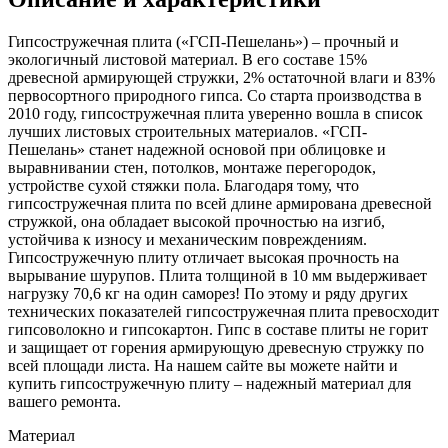
Гипсостружечная плита («ГСП-Пешелань») – прочный и
экологичный листовой материал. В его составе 15%
древесной армирующей стружки, 2% остаточной влаги и 83%
первосортного природного гипса. Со старта производства в
2010 году, гипсостружечная плита уверенно вошла в список
лучших листовых строительных материалов. «ГСП-
Пешелань» станет надежной основой при облицовке и
выравнивании стен, потолков, монтаже перегородок,
устройстве сухой стяжки пола. Благодаря тому, что
гипсостружечная плита по всей длине армирована древесной
стружкой, она обладает высокой прочностью на изгиб,
устойчива к износу и механическим повреждениям.
Гипсостружечную плиту отличает высокая прочность на
вырывание шурупов. Плита толщиной в 10 мм выдерживает
нагрузку 70,6 кг на один саморез! По этому и ряду других
технических показателей гипсостружечная плита превосходит
гипсоволокно и гипсокартон. Гипс в составе плиты не горит
и защищает от горения армирующую древесную стружку по
всей площади листа. На нашем сайте вы можете найти и
купить гипсостружечную плиту – надежный материал для
вашего ремонта.
Материал