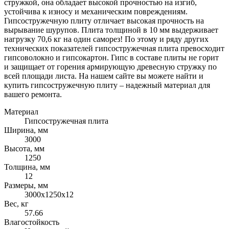
стружкой, она обладает высокой прочностью на изгиб,
устойчива к износу и механическим повреждениям.
Гипсостружечную плиту отличает высокая прочность на
вырывание шурупов. Плита толщиной в 10 мм выдерживает
нагрузку 70,6 кг на один саморез! По этому и ряду других
технических показателей гипсостружечная плита превосходит
гипсоволокно и гипсокартон. Гипс в составе плиты не горит
и защищает от горения армирующую древесную стружку по
всей площади листа. На нашем сайте вы можете найти и
купить гипсостружечную плиту – надежный материал для
вашего ремонта.
Материал
Гипсостружечная плита
Ширина, мм
3000
Высота, мм
1250
Толщина, мм
12
Размеры, мм
3000х1250х12
Вес, кг
57.66
Влагостойкость