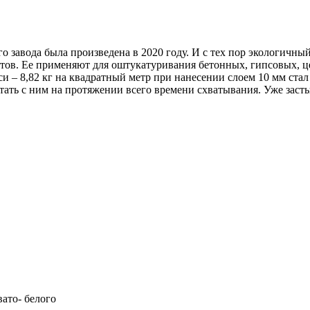
 завода была произведена в 2020 году. И с тех пор экологичны
ов. Ее применяют для оштукатуривания бетонных, гипсовых, ц
– 8,82 кг на квадратный метр при нанесении слоем 10 мм стал
тать с ним на протяжении всего времени схватывания. Уже заст
вато- белого