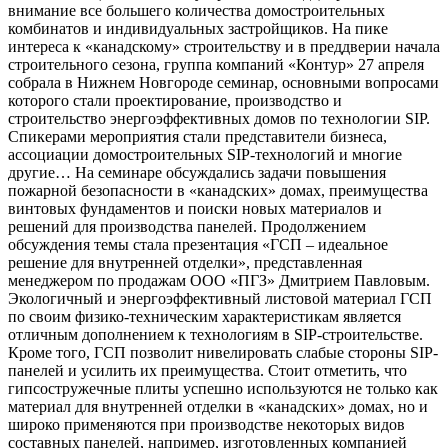
внимание все большего количества домостроительных
комбинатов и индивидуальных застройщиков. На пике
интереса к «канадскому» строительству и в преддверии начала
строительного сезона, группа компаний «Контур» 27 апреля
собрала в Нижнем Новгороде семинар, основными вопросами
которого стали проектирование, производство и
строительство энергоэффективных домов по технологии SIP.
Спикерами мероприятия стали представители бизнеса,
ассоциации домостроительных SIP-технологий и многие
другие… На семинаре обсуждались задачи повышения
пожарной безопасности в «канадских» домах, преимущества
винтовых фундаментов и поиски новых материалов и
решений для производства панелей. Продолжением
обсуждения темы стала презентация «ГСП – идеальное
решение для внутренней отделки», представленная
менеджером по продажам ООО «ПГЗ» Дмитрием Павловым.
Экологичный и энергоэффективный листовой материал ГСП
по своим физико-техническим характеристикам является
отличным дополнением к технологиям в SIP-строительстве.
Кроме того, ГСП позволит нивелировать слабые стороны SIP-
панелей и усилить их преимущества. Стоит отметить, что
гипсостружечные плиты успешно используются не только как
материал для внутренней отделки в «канадских» домах, но и
широко применяются при производстве некоторых видов
составных панелей, например, изготовленных компанией