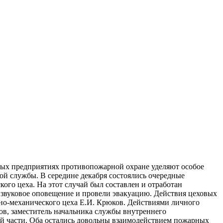
нных предприятиях противопожарной охране уделяют особое
й службы. В середине декабря состоялись очередные
го цеха. На этот случай был составлен и отработан
звуковое оповещение и провели эвакуацию. Действия цеховых
но-механического цеха Е.И. Крюков. Действиями личного
ов, заместитель начальника службы внутреннего
й части. Оба остались довольны взаимодействием пожарных