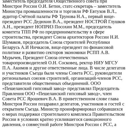
заместитель председателя Общественного совета при
Минстрое России О.И. Бетин, статс-секретарь – заместитель
Министра промышленности и торговли РФ Евтухов В.Л.,
аудитор Счётной палаты РФ Трунова Н.А., первый вице-
президент РСС Дедюхин В.А., президент НОСТРОЙ Глушков
А.Н., президент НОПРИЗ Посохин М.М., председатель
комитета ТПП РФ по предпринимательству в сфере
строительства, президент Союза архитекторов России Н.И.
Шумаков, председатель Союза строителей Республики
Беларусь А.И Ничкасов, вице-президент по финансовой
политике и развитию секторов экономики РСПП А.В.
Мурычев, Президент Союза отечественных
товаропроизводителей О.Н. Сосковец, ректор НИУ МГСУ
П.А. Акимов и другие ответственные лица. В числе делегатов
и участников Съезда были члены Совета РСС, руководители
региональных союзов строителей, организаций-членов РСС,
представители общественных объединений. ООО
«Пешеланский гипсовый завод» представлял Председатель
Правления ООО «Пешеланский гипсовый завод», член
Совета РСС Ярошевич В.А. В приветственном слове глава
Минстроя России поздравил делегатов, участников и гостей с
открытием Съезда. Министр проинформировал собравшихся
о мерах поддержки строительного комплекса Правительством
России в условиях кратно усилившегося санкционного
давления, о совместной работе Минстроя России с РСС, а