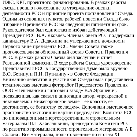
ИЖС, КРТ, проектного финансирования. В рамках работы
съезда прошло голосование за утверждение оценки
деятельности РСС и принятие проекта постановления Съезда.
Одним из основных пунктов рабочей повестки Съезда было
избрание Президента РСС на следующий пятилетний срок.
Руководителем был единогласно избран действующий
Президент РСС В.А. Яковлев. Члены Совета РСС поддержали
кандидатуру В.А. Дедюхина на утверждение в должности
Первого вице-президента РСС. Члены Совета также
проголосовали за обновленный состав Совета и Правления
РСС. В рамках работы Съезда был заслушан и отчет
Ревизионной комиссии. В ходе работы Съезда удостоверение
Представителя РСС в Государственной Думе было вручено
В.О. Бетину, и П.И. Путилину - в Совете Федерации.
Вниманию делегатов и участников Съезда была представлена
тематическая выставка фоторабот Председателя Правления
ООО «Пешеланский гипсовый завод» В.А.Ярошевич,
посвященная, как сказал в аннотации автор, «прекрасной и
незабываемой Нижегородской земле – ее красоте, ее
достоинству, ее богатству, ее людям». Дополняли выставочное
пространство экспозиции картин председателя Комитета РСС
по инновационным энергоэффективным строительным
материалам Ш.Г. Хабелашвили, председателя Комитета РСС
по развитию промышленности строительных материалов А.Б.
Солона . Все материалы, подготовленные по итогам XI