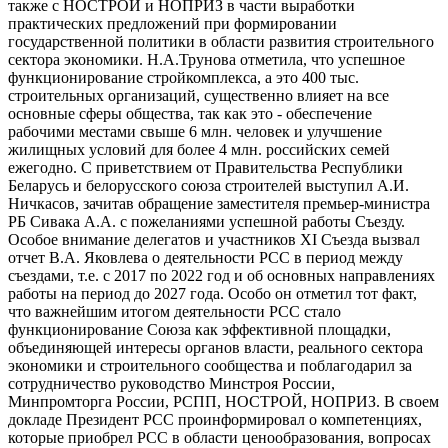
также с НОСТРОЙ и НОПРИЗ в части выработки
практических предложений при формировании
государственной политики в области развития строительного
сектора экономики. Н.А.Трунова отметила, что успешное
функционирование стройкомплекса, а это 400 тыс.
строительных организаций, существенно влияет на все
основные сферы общества, так как это - обеспечение
рабочими местами свыше 6 млн. человек и улучшение
жилищных условий для более 4 млн. российских семей
ежегодно. С приветствием от Правительства Республики
Беларусь и белорусского союза строителей выступил А.И.
Ничкасов, зачитав обращение заместителя премьер-министра
РБ Сивака А.А. с пожеланиями успешной работы Съезду.
Особое внимание делегатов и участников XI Съезда вызвал
отчет В.А. Яковлева о деятельности РСС в период между
съездами, т.е. с 2017 по 2022 год и об основных направлениях
работы на период до 2027 года. Особо он отметил тот факт,
что важнейшим итогом деятельности РСС стало
функционирование Союза как эффективной площадки,
объединяющей интересы органов власти, реального сектора
экономики и строительного сообщества и поблагодарил за
сотрудничество руководство Минстроя России,
Минпромторга России, РСПП, НОСТРОЙ, НОПРИЗ. В своем
докладе Президент РСС проинформировал о компетенциях,
которые приобрел РСС в области ценообразования, вопросах