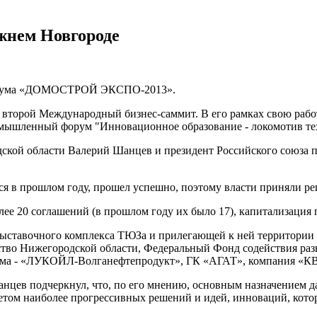
жнем Новгороде
 форума «ДОМОСТРОЙ ЭКСПО-2013».
я второй Международный бизнес-саммит. В его рамках свою ра
омышленный форум "Инновационное образование - локомотив те
дской области Валерий Шанцев и президент Российского союз
йся в прошлом году, прошел успешно, поэтому власти приняли р
ее 20 соглашений (в прошлом году их было 17), капитализация 
 выставочного комплекса ТЮЗа и прилегающей к ней террито
во Нижегородской области, Федеральный Фонд содействия раз
орума - «ЛУКОЙЛ-Волганефтепродукт», ГК «АГАТ», компания «
цев подчеркнул, что, по его мнению, основным назначением д
учетом наиболее прогрессивных решений и идей, инноваций, ко