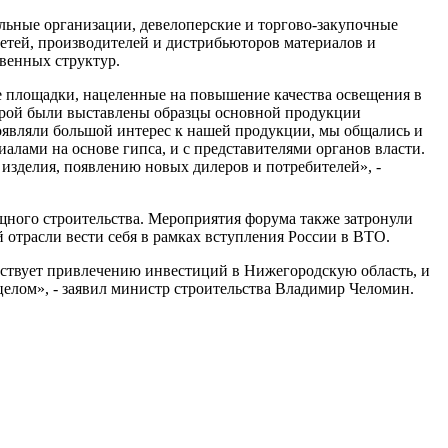
льные организации, девелоперские и торгово-закупочные
етей, производителей и дистрибьюторов материалов и
венных структур.
е площадки, нацеленные на повышение качества освещения в
орой были выставлены образцы основной продукции
оявляли большой интерес к нашей продукции, мы общались и
лами на основе гипса, и с представителями органов власти.
изделия, появлению новых дилеров и потребителей», -
ного строительства. Мероприятия форума также затронули
 отрасли вести себя в рамках вступления России в ВТО.
обствует привлечению инвестиций в Нижегородскую область, и
 целом», - заявил министр строительства Владимир Челомин.