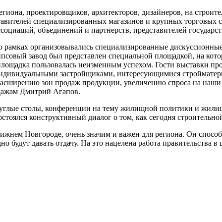
гиона, проектировщиков, архитекторов, дизайнеров, на строите
ставителей специализированных магазинов и крупных торговых с
социаций, объединений и партнерств, представителей государст
го рамках организовывались специализированные дискуссионны
совый завод был представлен специальной площадкой, на кот
лощадка пользовалась неизменным успехом. Гости выставки пр
 индивидуальными застройщиками, интересующимися стройматериа
расширению зон продаж продукции, увеличению спроса на наши 
дажам Дмитрий Агапов.
углые столы, конференции на тему жилищной политики и жилищ
стоялся конструктивный диалог о том, как сегодня строительной
Нижнем Новгороде, очень значим и важен для региона. Он спос
о будут давать отдачу. На это нацелена работа правительства в