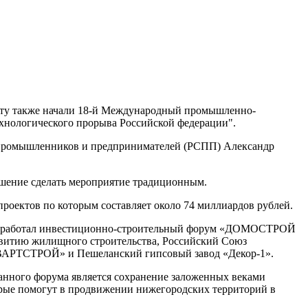
боту также начали 18-й Международный промышленно-
хнологического прорыва Российской федерации".
а промышленников и предпринимателей (РСПП) Александр
ешение сделать мероприятие традиционным.
проектов по которым составляет около 74 миллиардов рублей.
рии работал инвестиционно-строительный форум «ДОМОСТРОЙ
витию жилищного строительства, Российский Союз
КВАРТСТРОЙ» и Пешеланский гипсовый завод «Декор-1».
анного форума является сохранение заложенных веками
торые помогут в продвижении нижегородских территорий в