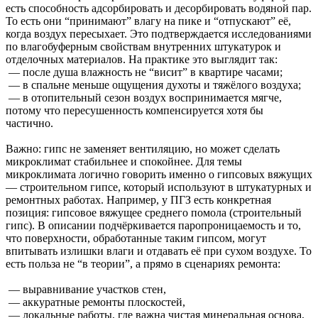
есть способность адсорбировать и десорбировать водяной пар.
То есть они “принимают” влагу на пике и “отпускают” её,
когда воздух пересыхает. Это подтверждается исследованиями
по влагобуферным свойствам внутренних штукатурок и
отделочных материалов. На практике это выглядит так:
— после душа влажность не “висит” в квартире часами;
— в спальне меньше ощущения духоты и тяжёлого воздуха;
— в отопительный сезон воздух воспринимается мягче,
потому что пересушенность компенсируется хотя бы
частично.
Важно: гипс не заменяет вентиляцию, но может сделать
микроклимат стабильнее и спокойнее. Для темы
микроклимата логично говорить именно о гипсовых вяжущих
— строительном гипсе, который используют в штукатурных и
ремонтных работах. Например, у ПГЗ есть конкретная
позиция: гипсовое вяжущее среднего помола (строительный
гипс). В описании подчёркивается паропроницаемость и то,
что поверхности, обработанные таким гипсом, могут
впитывать излишки влаги и отдавать её при сухом воздухе. То
есть польза не “в теории”, а прямо в сценариях ремонта:
— выравнивание участков стен,
— аккуратные ремонты плоскостей,
— локальные работы, где важна чистая минеральная основа,