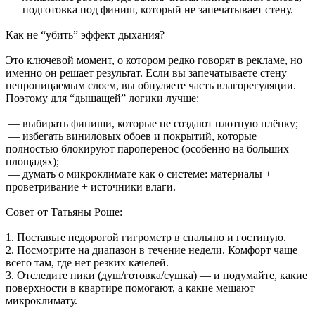
— подготовка под финиш, который не запечатывает стену.
Как не “убить” эффект дыхания?
Это ключевой момент, о котором редко говорят в рекламе, но
именно он решает результат. Если вы запечатываете стену
непроницаемым слоем, вы обнуляете часть влагорегуляции.
Поэтому для “дышащей” логики лучше:
— выбирать финиши, которые не создают плотную плёнку;
— избегать виниловых обоев и покрытий, которые
полностью блокируют пароперенос (особенно на больших
площадях);
— думать о микроклимате как о системе: материалы +
проветривание + источники влаги.
Совет от Татьяны Роше:
1. Поставьте недорогой гигрометр в спальню и гостиную.
2. Посмотрите на диапазон в течение недели. Комфорт чаще
всего там, где нет резких качелей.
3. Отследите пики (душ/готовка/сушка) — и подумайте, какие
поверхности в квартире помогают, а какие мешают
микроклимату.