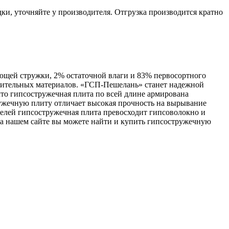
ки, уточняйте у производителя. Отгрузка производится кратно
ющей стружки, 2% остаточной влаги и 83% первосортного
троительных материалов. «ГСП-Пешелань» станет надежной
что гипсостружечная плита по всей длине армирована
ружечную плиту отличает высокая прочность на вырывание
телей гипсостружечная плита превосходит гипсоволокно и
На нашем сайте вы можете найти и купить гипсостружечную