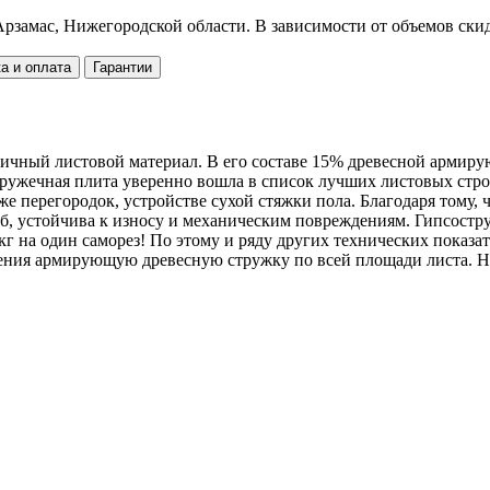
рзамас, Нижегородской области. В зависимости от объемов скид
а и оплата
Гарантии
ичный листовой материал. В его составе 15% древесной армиру
остружечная плита уверенно вошла в список лучших листовых с
е перегородок, устройстве сухой стяжки пола. Благодаря тому, 
иб, устойчива к износу и механическим повреждениям. Гипсост
г на один саморез! По этому и ряду других технических показа
орения армирующую древесную стружку по всей площади листа. 