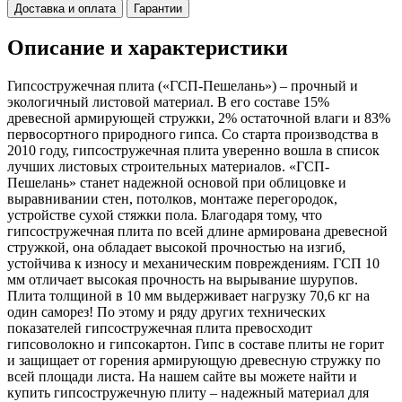
Доставка и оплата
Гарантии
Описание и характеристики
Гипсостружечная плита («ГСП-Пешелань») – прочный и
экологичный листовой материал. В его составе 15%
древесной армирующей стружки, 2% остаточной влаги и 83%
первосортного природного гипса. Со старта производства в
2010 году, гипсостружечная плита уверенно вошла в список
лучших листовых строительных материалов. «ГСП-
Пешелань» станет надежной основой при облицовке и
выравнивании стен, потолков, монтаже перегородок,
устройстве сухой стяжки пола. Благодаря тому, что
гипсостружечная плита по всей длине армирована древесной
стружкой, она обладает высокой прочностью на изгиб,
устойчива к износу и механическим повреждениям. ГСП 10
мм отличает высокая прочность на вырывание шурупов.
Плита толщиной в 10 мм выдерживает нагрузку 70,6 кг на
один саморез! По этому и ряду других технических
показателей гипсостружечная плита превосходит
гипсоволокно и гипсокартон. Гипс в составе плиты не горит
и защищает от горения армирующую древесную стружку по
всей площади листа. На нашем сайте вы можете найти и
купить гипсостружечную плиту – надежный материал для