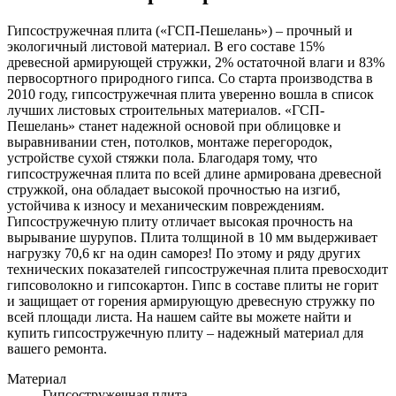
Гипсостружечная плита («ГСП-Пешелань») – прочный и
экологичный листовой материал. В его составе 15%
древесной армирующей стружки, 2% остаточной влаги и 83%
первосортного природного гипса. Со старта производства в
2010 году, гипсостружечная плита уверенно вошла в список
лучших листовых строительных материалов. «ГСП-
Пешелань» станет надежной основой при облицовке и
выравнивании стен, потолков, монтаже перегородок,
устройстве сухой стяжки пола. Благодаря тому, что
гипсостружечная плита по всей длине армирована древесной
стружкой, она обладает высокой прочностью на изгиб,
устойчива к износу и механическим повреждениям.
Гипсостружечную плиту отличает высокая прочность на
вырывание шурупов. Плита толщиной в 10 мм выдерживает
нагрузку 70,6 кг на один саморез! По этому и ряду других
технических показателей гипсостружечная плита превосходит
гипсоволокно и гипсокартон. Гипс в составе плиты не горит
и защищает от горения армирующую древесную стружку по
всей площади листа. На нашем сайте вы можете найти и
купить гипсостружечную плиту – надежный материал для
вашего ремонта.
Материал
Гипсостружечная плита