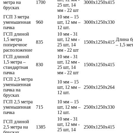
метра на
1700
3000х1250х415
25 шт, 14
брусках
мм - 22 шт
ГСП 3 метра
10 мм – 15
уменьшенная
960
шт, 12 мм –
3000х1250х330
пачка
12 шт.
ГСП длиной
10 мм - 31
1,5 метра
шт, 12 мм -
Длина б
835
1500х1250х415
поперечное
25 шт, 14
– 1,5 ме
расположение
мм - 22 шт
ГСП длиной
10 мм - 31
1,5 метра –
шт, 12 мм -
830
1500х1250х415
стандартная
25 шт, 14
пачка
мм - 22 шт
ГСП 2,5 метра
10 мм – 15
уменьшенная
шт, 12 мм –
2500х1250х264
пачка на
12 шт.
брусках
ГСП 2,5 метра
10 мм – 15
уменьшенная
715
шт, 12 мм –
2500х1250х330
пачка
12 шт.
10 мм - 31
ГСП длиной
шт, 12 мм -
2,5 метра на
1385
2500х1250х415
25 шт, 14
брусках