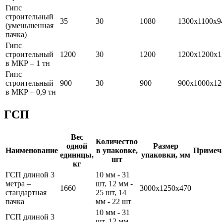
Гипс
строительный
35
30
1080
1300х1100х9
(уменьшенная
пачка)
Гипс
строительный
1200
30
1200
1200х1200х1
в МКР – 1 тн
Гипс
строительный
900
30
900
900х1000х12
в МКР – 0,9 тн
ГСП
Вес
Количество
одной
Размер
Наименование
в упаковке,
Примеч
единицы,
упаковки, мм
шт
кг
ГСП длиной 3
10 мм - 31
метра –
шт, 12 мм -
1660
3000х1250х470
стандартная
25 шт, 14
пачка
мм - 22 шт
10 мм - 31
ГСП длиной 3
шт, 12 мм -