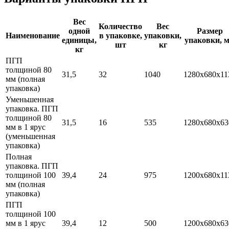
Вес
Количество
Вес
одной
Размер
Наименование
в упаковке,
упаковки,
единицы,
упаковки, 
шт
кг
кг
ПГП
толщиной 80
31,5
32
1040
1280х680х11
мм (полная
упаковка)
Уменьшенная
упаковка. ПГП
толщиной 80
31,5
16
535
1280х680х63
мм в 1 ярус
(уменьшенная
упаковка)
Полная
упаковка. ПГП
толщиной 100
39,4
24
975
1200х680х11
мм (полная
упаковка)
ПГП
толщиной 100
мм в 1 ярус
39,4
12
500
1200х680х63