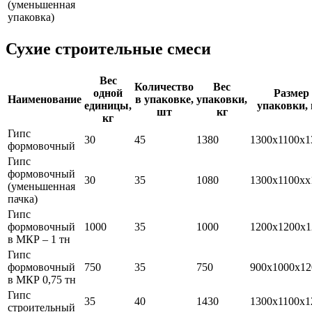
(уменьшенная
упаковка)
Сухие строительные смеси
Вес
Количество
Вес
одной
Размер
Наименование
в упаковке,
упаковки,
единицы,
упаковки,
шт
кг
кг
Гипс
30
45
1380
1300х1100х1
формовочный
Гипс
формовочный
30
35
1080
1300х1100хх
(уменьшенная
пачка)
Гипс
формовочный
1000
35
1000
1200х1200х1
в МКР – 1 тн
Гипс
формовочный
750
35
750
900х1000х12
в МКР 0,75 тн
Гипс
35
40
1430
1300х1100х1
строительный