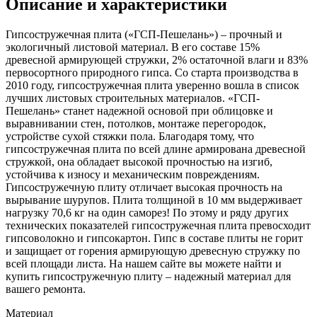
Описание и характеристики
Гипсостружечная плита («ГСП-Пешелань») – прочный и
экологичный листовой материал. В его составе 15%
древесной армирующей стружки, 2% остаточной влаги и 83%
первосортного природного гипса. Со старта производства в
2010 году, гипсостружечная плита уверенно вошла в список
лучших листовых строительных материалов. «ГСП-
Пешелань» станет надежной основой при облицовке и
выравнивании стен, потолков, монтаже перегородок,
устройстве сухой стяжки пола. Благодаря тому, что
гипсостружечная плита по всей длине армирована древесной
стружкой, она обладает высокой прочностью на изгиб,
устойчива к износу и механическим повреждениям.
Гипсостружечную плиту отличает высокая прочность на
вырывание шурупов. Плита толщиной в 10 мм выдерживает
нагрузку 70,6 кг на один саморез! По этому и ряду других
технических показателей гипсостружечная плита превосходит
гипсоволокно и гипсокартон. Гипс в составе плиты не горит
и защищает от горения армирующую древесную стружку по
всей площади листа. На нашем сайте вы можете найти и
купить гипсостружечную плиту – надежный материал для
вашего ремонта.
Материал