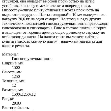
стружкой, она обладает высокой прочностью на изгиб,
устойчива к износу и механическим повреждениям.
Гипсостружечную плиту отличает высокая прочность на
вырывание шурупов. Плита толщиной в 10 мм выдерживает
нагрузку 70,6 кг на один саморез! По этому и ряду других
технических показателей гипсостружечная плита превосходит
гипсоволокно и гипсокартон. Гипс в составе плиты не горит
и защищает от горения армирующую древесную стружку по
всей площади листа. На нашем сайте вы можете найти и
купить гипсостружечную плиту – надежный материал для
вашего ремонта.
Материал
Гипсостружечная плита
Ширина, мм
1500
Высота, мм
1250
Толщина, мм
12
Размеры, мм
1500х1250х12
Вес, кг
28.83
Влагостойкость