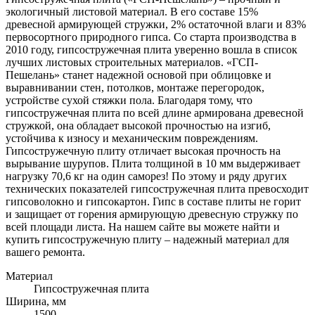
экологичный листовой материал. В его составе 15%
древесной армирующей стружки, 2% остаточной влаги и 83%
первосортного природного гипса. Со старта производства в
2010 году, гипсостружечная плита уверенно вошла в список
лучших листовых строительных материалов. «ГСП-
Пешелань» станет надежной основой при облицовке и
выравнивании стен, потолков, монтаже перегородок,
устройстве сухой стяжки пола. Благодаря тому, что
гипсостружечная плита по всей длине армирована древесной
стружкой, она обладает высокой прочностью на изгиб,
устойчива к износу и механическим повреждениям.
Гипсостружечную плиту отличает высокая прочность на
вырывание шурупов. Плита толщиной в 10 мм выдерживает
нагрузку 70,6 кг на один саморез! По этому и ряду других
технических показателей гипсостружечная плита превосходит
гипсоволокно и гипсокартон. Гипс в составе плиты не горит
и защищает от горения армирующую древесную стружку по
всей площади листа. На нашем сайте вы можете найти и
купить гипсостружечную плиту – надежный материал для
вашего ремонта.
Материал
Гипсостружечная плита
Ширина, мм
1500